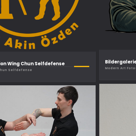
Bildergaleri
ion Wing Chun Selfdefense
Modern Art Foto
Chun Selfdefense