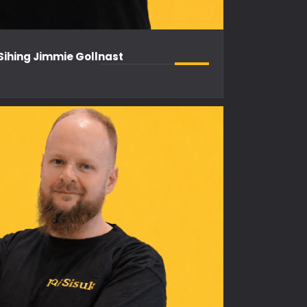
 Sihing Jimmie Gollnast