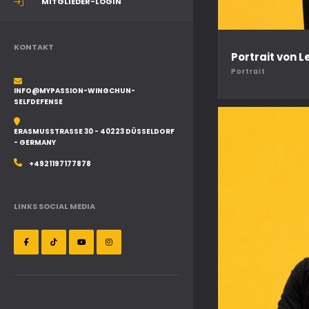
MITGLIEDER-LOGIN
KONTAKT
Portrait von 
Portrait
INFO@MYPASSION-WINGCHUN-
SELFDEFENSE
ERASMUSSTRASSE 30 - 40223 DÜSSELDORF -
GERMANY
+4921197177878
LINKS SOCIAL MEDIA