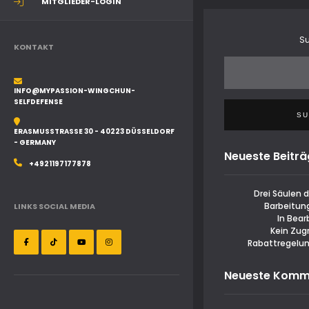
MITGLIEDER-LOGIN
S
KONTAKT
INFO@MYPASSION-WINGCHUN-
SELFDEFENSE
S
ERASMUSSTRASSE 30 - 40223 DÜSSELDORF -
GERMANY
Neueste Beitr
+4921197177878
Drei Säulen d
Barbeitun
LINKS SOCIAL MEDIA
In Bear
Kein Zugr
Rabattregelu
Neueste Komm