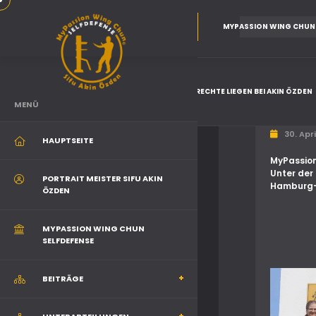
MYPASSION WING CHUN
© MYPASSION WING CHUN / ALLE RECHTE LIEGEN BEI AKIN ÖZDEN
MENÜ
30. Apr
HAUPTSEITE
MyPassion
Unter der
PORTRAIT MEISTER SIFU AKIN
Hamburg-
ÖZDEN
MYPASSION WING CHUN
SELFDEFENSE
BEITRÄGE