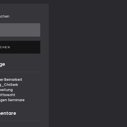
uchen
UCHEN
äge
er Beinarbeit
g_ChiGerk
beitung
iffsrecht
ngen Seminare
entare